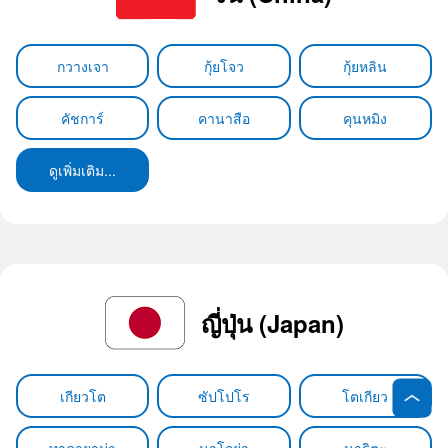
กวางเจา
กุ้ยโจว
กุ้ยหลิน
คัชการ์
คานาสือ
คุนหมิง
ดูเพิ่มเติม...
ญี่ปุ่น (Japan)
เกียวโต
ซัปโปโร
โตเกียว