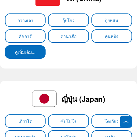
กวางเจา
กุ้ยโจว
กุ้ยหลิน
คัชการ์
คานาสือ
คุนหมิง
ดูเพิ่มเติม...
ญี่ปุ่น (Japan)
เกียวโต
ซัปโปโร
โตเกียว