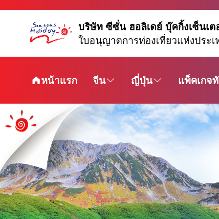
บริษัท ซีซั่น ฮอลิเดย์ บุ๊คกิ้งเซ็นเต
ใบอนุญาตการท่องเที่ยวแห่งประเ
หน้าแรก
จีน
ญี่ปุ่น
แพ็คเกจทั