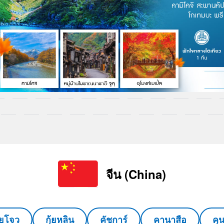
จีน (China)
ุ้ยโจว
กุ้ยหลิน
คัชการ์
คานาสือ
คุ