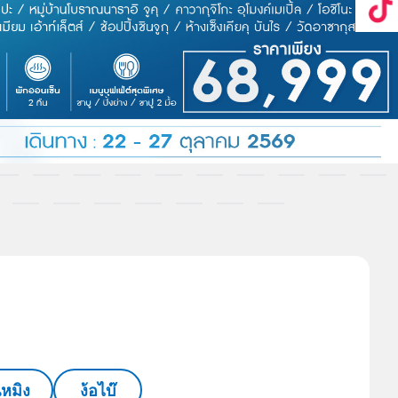
นหมิง
ง้อไบ๊