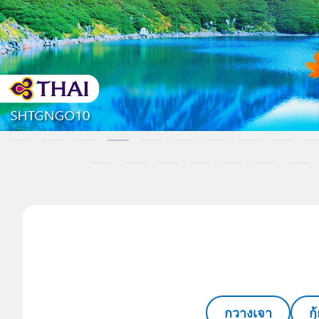
กวางเจา
ก