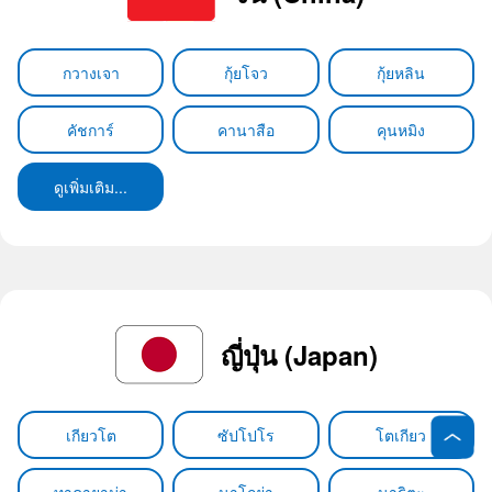
กวางเจา
กุ้ยโจว
กุ้ยหลิน
คัชการ์
คานาสือ
คุนหมิง
ดูเพิ่มเติม...
ญี่ปุ่น (Japan)
เกียวโต
ซัปโปโร
โตเกียว