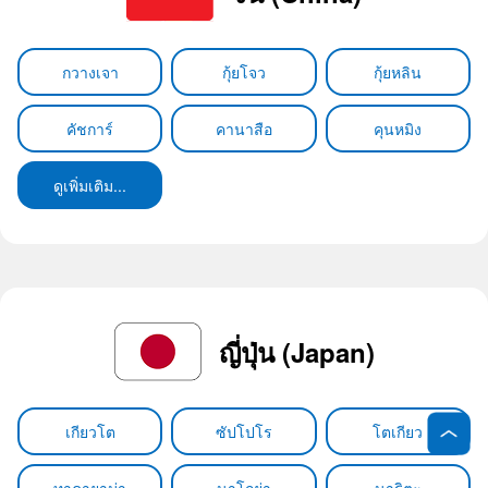
กวางเจา
กุ้ยโจว
กุ้ยหลิน
คัชการ์
คานาสือ
คุนหมิง
ดูเพิ่มเติม...
ญี่ปุ่น (Japan)
เกียวโต
ซัปโปโร
โตเกียว