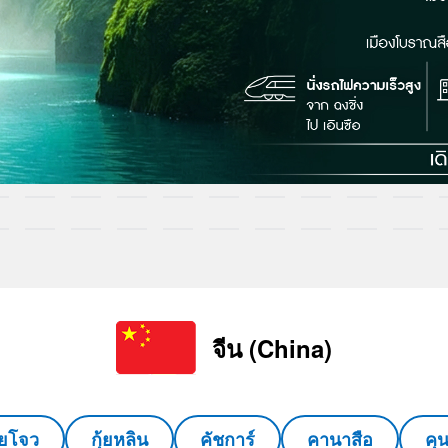
จีน (China)
ุ้ยโจว
กุ้ยหลิน
คัชการ์
คานาสือ
คุ