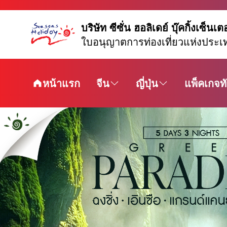
บริษัท ซีซั่น ฮอลิเดย์ บุ๊คกิ้งเซ็นเต
ใบอนุญาตการท่องเที่ยวแห่งประเ
หน้าแรก
จีน
ญี่ปุ่น
แพ็คเกจทั