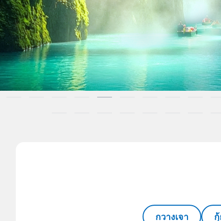
กวางเจา
ก