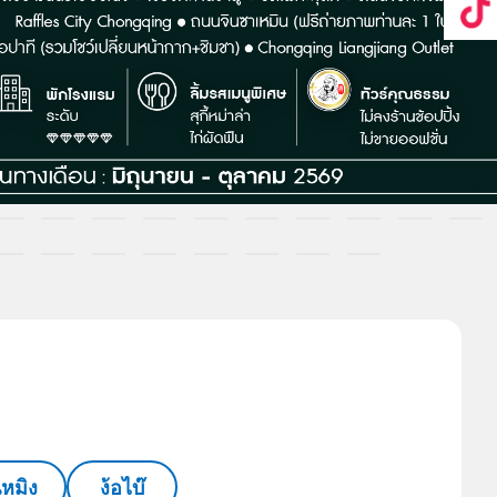
นหมิง
ง้อไบ๊