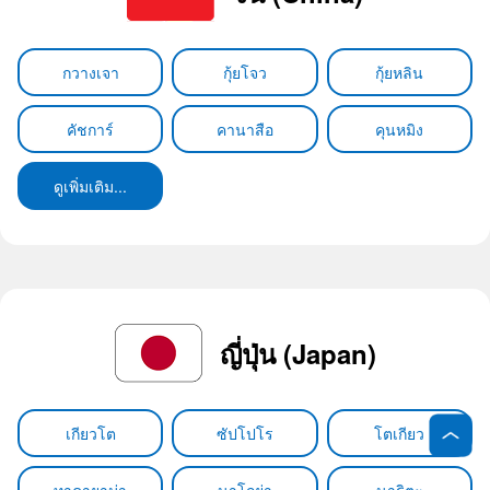
กวางเจา
กุ้ยโจว
กุ้ยหลิน
คัชการ์
คานาสือ
คุนหมิง
ดูเพิ่มเติม...
ญี่ปุ่น (Japan)
เกียวโต
ซัปโปโร
โตเกียว