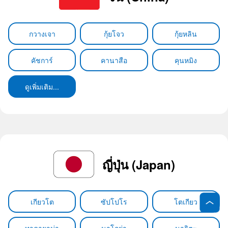
กวางเจา
กุ้ยโจว
กุ้ยหลิน
คัชการ์
คานาสือ
คุนหมิง
ดูเพิ่มเติม...
ญี่ปุ่น (Japan)
เกียวโต
ซัปโปโร
โตเกียว