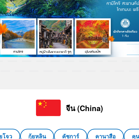
จีน (China)
ุ้ยโจว
กุ้ยหลิน
คัชการ์
คานาสือ
คุ