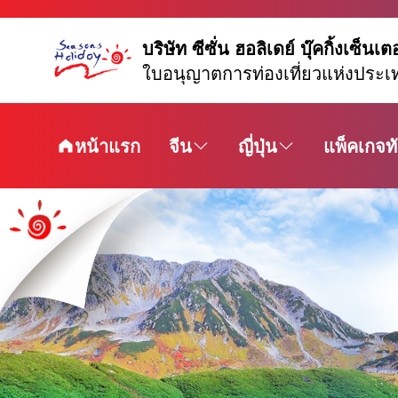
บริษัท ซีซั่น ฮอลิเดย์ บุ๊คกิ้งเซ็นเต
ใบอนุญาตการท่องเที่ยวแห่งประเ
หน้าแรก
จีน
ญี่ปุ่น
แพ็คเกจทั