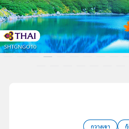
กวางเจา
ก