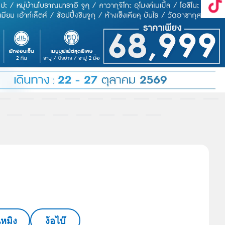
นหมิง
ง้อไบ๊