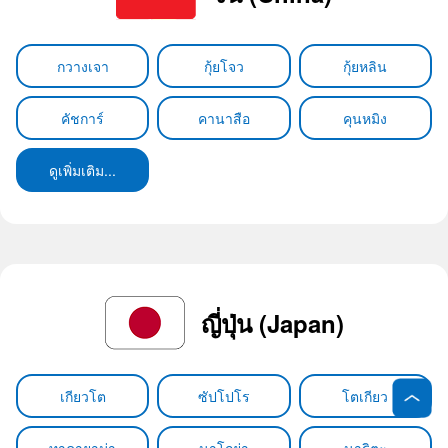
กวางเจา
กุ้ยโจว
กุ้ยหลิน
คัชการ์
คานาสือ
คุนหมิง
ดูเพิ่มเติม...
ญี่ปุ่น (Japan)
เกียวโต
ซัปโปโร
โตเกียว