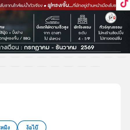
นหมิง
ง้อไบ๊