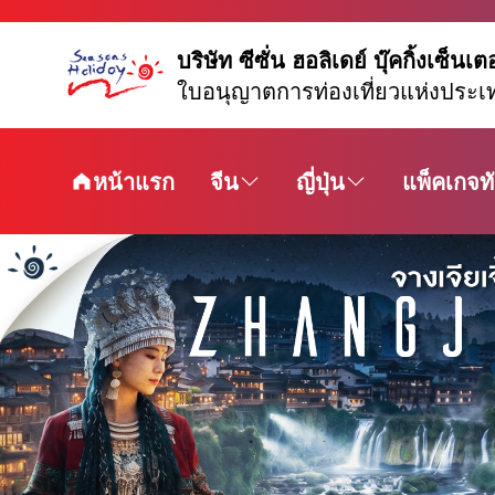
บริษัท ซีซั่น ฮอลิเดย์ บุ๊คกิ้งเซ็นเต
ใบอนุญาตการท่องเที่ยวแห่งประเ
หน้าแรก
จีน
ญี่ปุ่น
แพ็คเกจทั