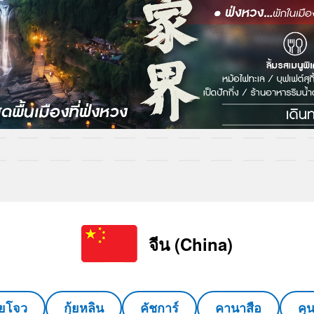
จีน (China)
ุ้ยโจว
กุ้ยหลิน
คัชการ์
คานาสือ
คุ