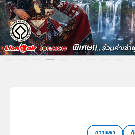
กวางเจา
ก