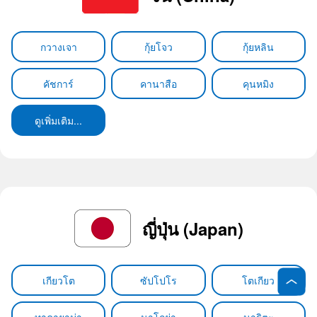
กวางเจา
กุ้ยโจว
กุ้ยหลิน
คัชการ์
คานาสือ
คุนหมิง
ดูเพิ่มเติม...
ญี่ปุ่น (Japan)
เกียวโต
ซัปโปโร
โตเกียว