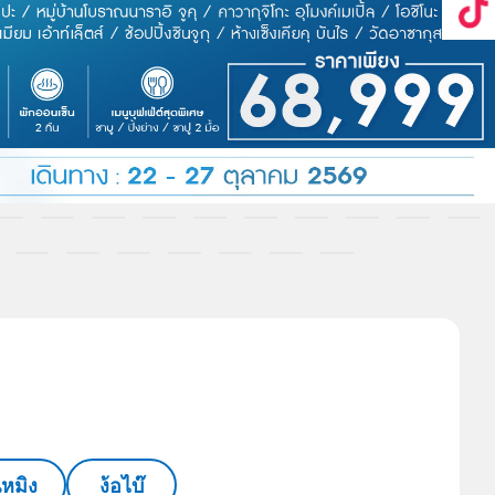
นหมิง
ง้อไบ๊