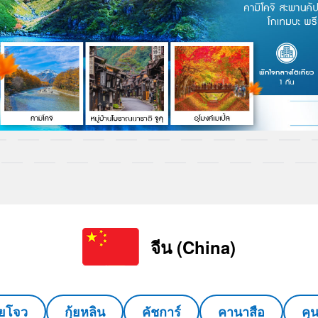
จีน (China)
ุ้ยโจว
กุ้ยหลิน
คัชการ์
คานาสือ
คุ