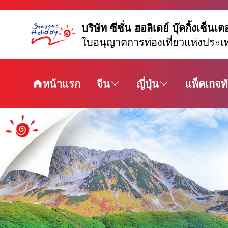
บริษัท ซีซั่น ฮอลิเดย์ บุ๊คกิ้งเซ็นเต
ใบอนุญาตการท่องเที่ยวแห่งประเ
หน้าแรก
จีน
ญี่ปุ่น
แพ็คเกจทั