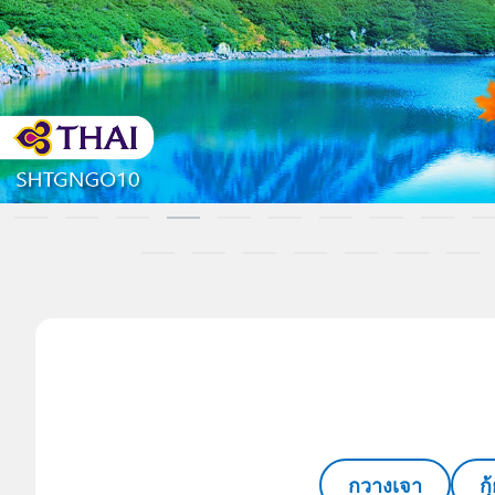
กวางเจา
ก