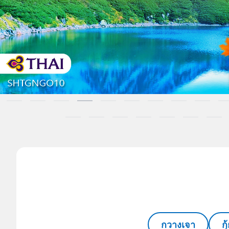
กวางเจา
ก