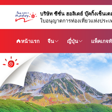
บริษัท ซีซั่น ฮอลิเดย์ บุ๊คกิ้งเซ็นเต
ใบอนุญาตการท่องเที่ยวแห่งประเ
หน้าแรก
จีน
ญี่ปุ่น
แพ็คเกจทั