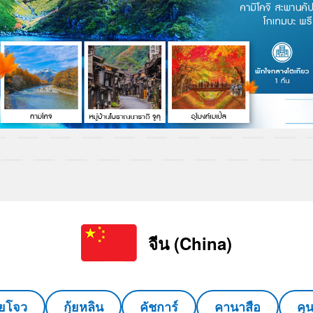
จีน (China)
ุ้ยโจว
กุ้ยหลิน
คัชการ์
คานาสือ
คุ