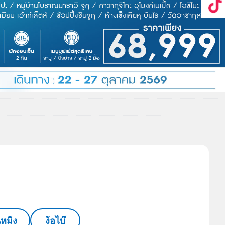
นหมิง
ง้อไบ๊