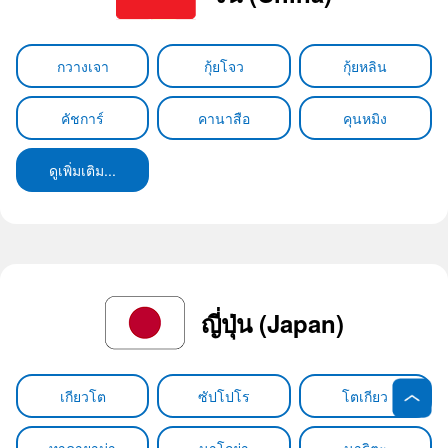
กวางเจา
กุ้ยโจว
กุ้ยหลิน
คัชการ์
คานาสือ
คุนหมิง
ดูเพิ่มเติม...
ญี่ปุ่น (Japan)
เกียวโต
ซัปโปโร
โตเกียว