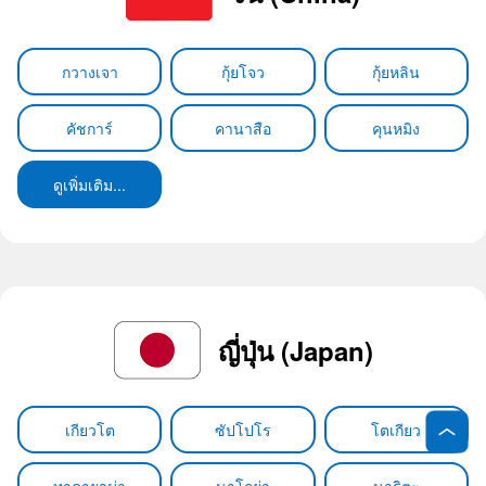
กวางเจา
กุ้ยโจว
กุ้ยหลิน
คัชการ์
คานาสือ
คุนหมิง
ดูเพิ่มเติม...
ญี่ปุ่น (Japan)
เกียวโต
ซัปโปโร
โตเกียว