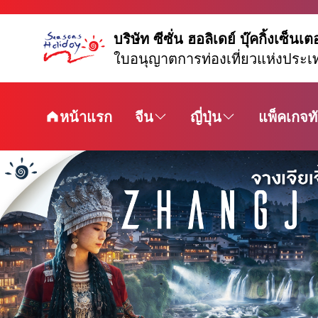
บริษัท ซีซั่น ฮอลิเดย์ บุ๊คกิ้งเซ็นเต
ใบอนุญาตการท่องเที่ยวแห่งประเ
หน้าแรก
จีน
ญี่ปุ่น
แพ็คเกจทั