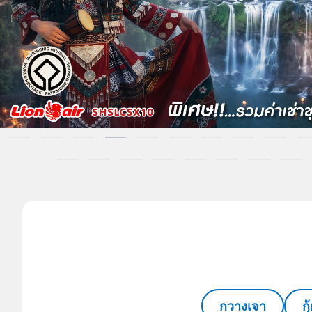
กวางเจา
ก