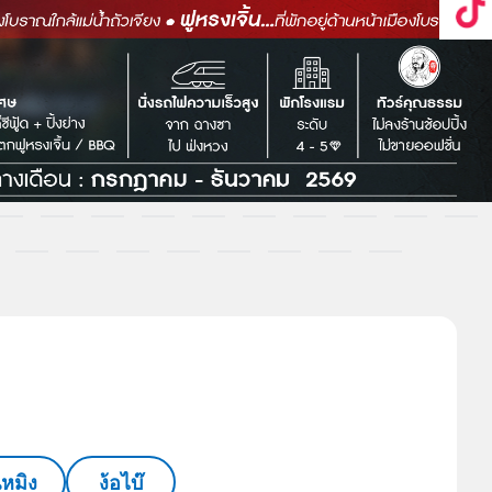
นหมิง
ง้อไบ๊