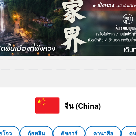
จีน (China)
ุ้ยโจว
กุ้ยหลิน
คัชการ์
คานาสือ
คุ