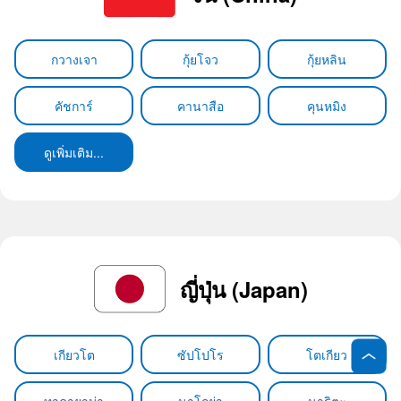
กวางเจา
กุ้ยโจว
กุ้ยหลิน
คัชการ์
คานาสือ
คุนหมิง
ดูเพิ่มเติม...
ญี่ปุ่น (Japan)
เกียวโต
ซัปโปโร
โตเกียว