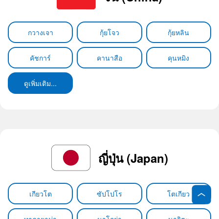
กวางเจา
กุ้ยโจว
กุ้ยหลิน
คัชการ์
คานาสือ
คุนหมิง
ดูเพิ่มเติม...
ญี่ปุ่น (Japan)
เกียวโต
ซัปโปโร
โตเกียว