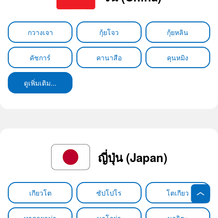
กวางเจา
กุ้ยโจว
กุ้ยหลิน
คัชการ์
คานาสือ
คุนหมิง
ดูเพิ่มเติม...
ญี่ปุ่น (Japan)
เกียวโต
ซัปโปโร
โตเกียว