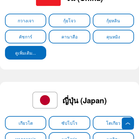
กวางเจา
กุ้ยโจว
กุ้ยหลิน
คัชการ์
คานาสือ
คุนหมิง
ดูเพิ่มเติม...
ญี่ปุ่น (Japan)
เกียวโต
ซัปโปโร
โตเกียว