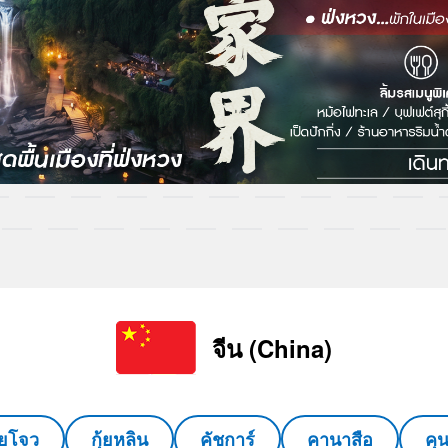
จีน (China)
ุ้ยโจว
กุ้ยหลิน
คัชการ์
คานาสือ
คุ