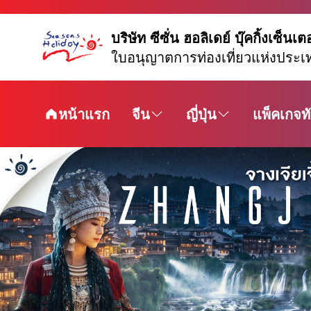
บริษัท ซีซั่น ฮอลิเดย์ บุ๊คกิ้งเซ็นเต
ใบอนุญาตการท่องเที่ยวแห่งประเ
หน้าแรก
จีน
ญี่ปุ่น
แพ็คเกจทั