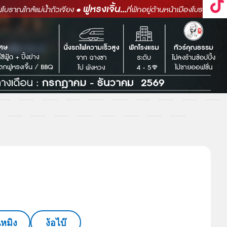
นหมิง
ง้อไบ๊