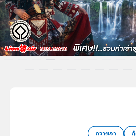
กวางเจา
ก