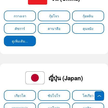
กวางเจา
กุ้ยโจว
กุ้ยหลิน
คัชการ์
คานาสือ
คุนหมิง
ดูเพิ่มเติม...
ญี่ปุ่น (Japan)
เกียวโต
ซัปโปโร
โตเกียว