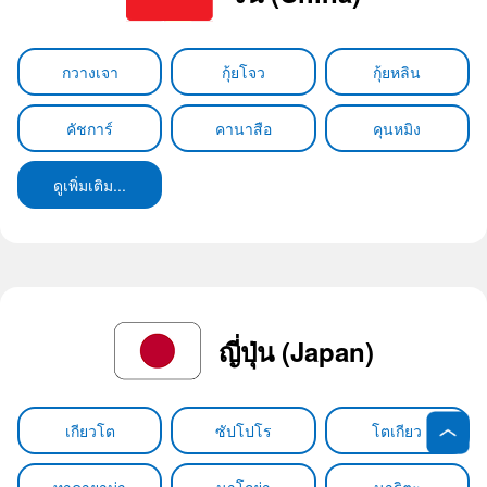
กวางเจา
กุ้ยโจว
กุ้ยหลิน
คัชการ์
คานาสือ
คุนหมิง
ดูเพิ่มเติม...
ญี่ปุ่น (Japan)
เกียวโต
ซัปโปโร
โตเกียว