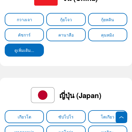
กวางเจา
กุ้ยโจว
กุ้ยหลิน
คัชการ์
คานาสือ
คุนหมิง
ดูเพิ่มเติม...
ญี่ปุ่น (Japan)
เกียวโต
ซัปโปโร
โตเกียว