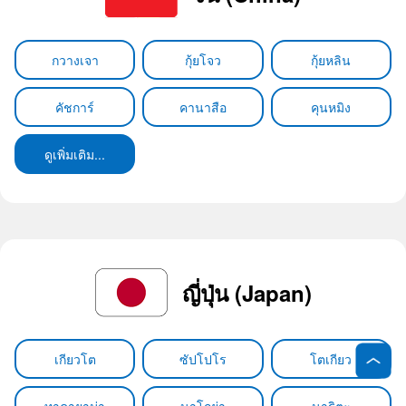
กวางเจา
กุ้ยโจว
กุ้ยหลิน
คัชการ์
คานาสือ
คุนหมิง
ดูเพิ่มเติม...
ญี่ปุ่น (Japan)
เกียวโต
ซัปโปโร
โตเกียว