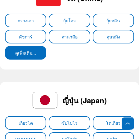
กวางเจา
กุ้ยโจว
กุ้ยหลิน
คัชการ์
คานาสือ
คุนหมิง
ดูเพิ่มเติม...
ญี่ปุ่น (Japan)
เกียวโต
ซัปโปโร
โตเกียว